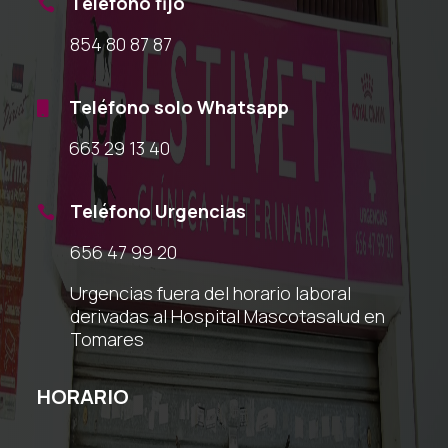
Teléfono fijo

854 80 87 87
Teléfono solo Whatsapp

663 29 13 40
Teléfono Urgencias

656 47 99 20
Urgencias fuera del horario laboral
derivadas al Hospital Mascotasalud en
Tomares
HORARIO