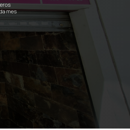
meros
ada mes