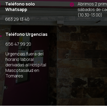
Teléfono solo
Abrimos 2 pri


Whatsapp
sábados de c
(10.30-13.00)
663 29 13 40
Teléfono Urgencias

656 47 99 20
Urgencias fuera del
horario laboral
derivadas al Hospital
Mascotasalud en
Tomares