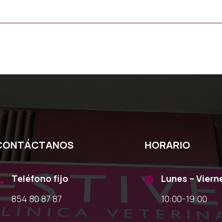
CONTÁCTANOS
HORARIO
Teléfono fijo
Lunes – Viern


854 80 87 87
10:00-19:00