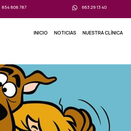
854 808 787
663 29 13 40

INICIO
NOTICIAS
NUESTRA CLÍNICA