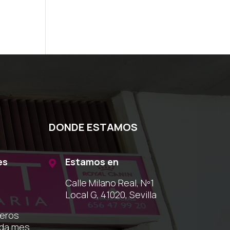
DONDE ESTAMOS
es
Estamos en

Calle Milano Real, Nº1
Local G, 41020, Sevilla
meros
ada mes