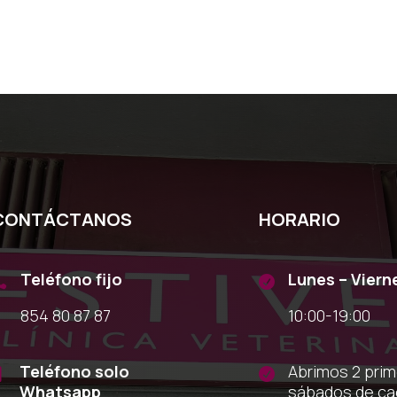
CONTÁCTANOS
HORARIO
Teléfono fijo
Lunes – Viern


854 80 87 87
10:00-19:00
Teléfono solo
Abrimos 2 pri


Whatsapp
sábados de c