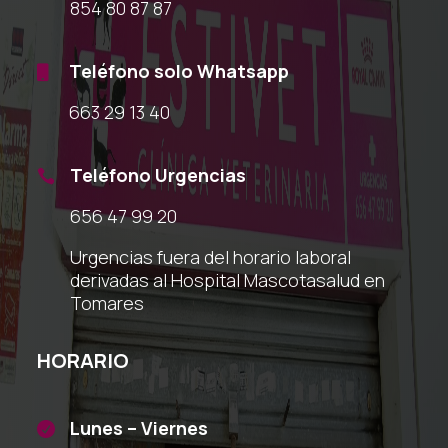
854 80 87 87
Teléfono solo Whatsapp

663 29 13 40
Teléfono Urgencias

656 47 99 20
Urgencias fuera del horario laboral
derivadas al Hospital Mascotasalud en
Tomares
HORARIO
Lunes – Viernes
