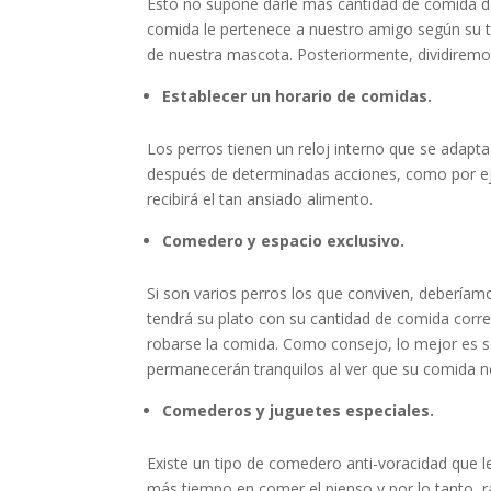
Esto no supone darle más cantidad de comida de
comida le pertenece a nuestro amigo según su ta
de nuestra mascota. Posteriormente, dividiremo
Establecer un horario de comidas.
Los perros tienen un reloj interno que se adapt
después de determinadas acciones, como por eje
recibirá el tan ansiado alimento.
Comedero y espacio exclusivo.
Si son varios perros los que conviven, deberíamo
tendrá su plato con su cantidad de comida corre
robarse la comida. Como consejo, lo mejor es se
permanecerán tranquilos al ver que su comida no
Comederos y juguetes especiales.
Existe un tipo de comedero anti-voracidad que 
más tiempo en comer el pienso y por lo tanto, ra