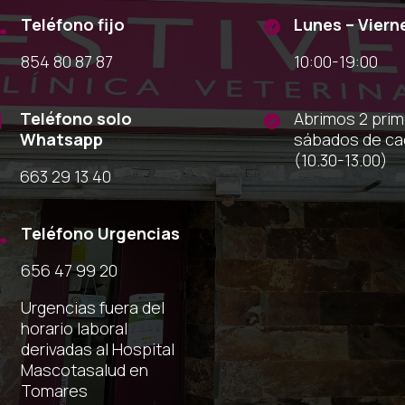
Teléfono fijo
Lunes – Viern


854 80 87 87
10:00-19:00
Teléfono solo
Abrimos 2 pri


Whatsapp
sábados de c
(10.30-13.00)
663 29 13 40
Teléfono Urgencias

656 47 99 20
Urgencias fuera del
horario laboral
derivadas al Hospital
Mascotasalud en
Tomares