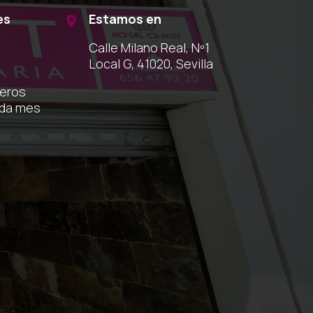
es
Estamos en

Calle Milano Real, Nº1
Local G, 41020, Sevilla
meros
ada mes