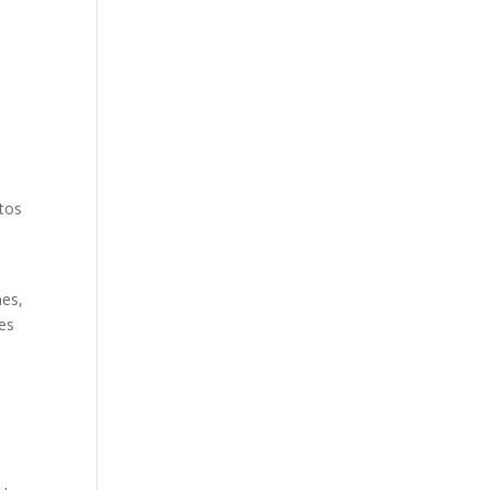
itos
a
nes,
 es