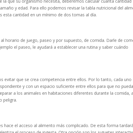
 la que su organismo necesita, deberemos calcular cuánta cantidad
maño y edad. Para ello podemos revisar la tabla nutricional del ali
s esta cantidad en un mínimo de dos tomas al día.
a al horario de juego, paseo y por supuesto, de comida. Darle de com
mplo el paseo, le ayudará a establecer una rutina y saber cuándo
s evitar que se crea competencia entre ellos. Por lo tanto, cada uno
spondiente y con un espacio suficiente entre ellos para que no pued
parar a los animales en habitaciones diferentes durante la comida, a
 peligra.
les hace el acceso al alimento más complicado. De esta forma tardar
lentiza el proceso de ingesta. Otra opción son los juguetes interacti