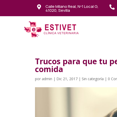
Calle Milano Real, Nº1 Local G,


41020, Sevilla
Trucos para que tu pe
comida
por
admin
|
Dic 21, 2017
|
Sin categoría
|
0 Co