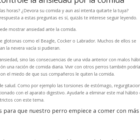
as horas? ¿Devora su comida y aun así intenta quitarte la tuya?
spuesta a estas preguntas es sí, quizás te interese seguir leyendo.
uede mostrar ansiedad ante la comida.
te glotonas como el Beagle, Cocker o Labrador. Muchos de ellos se
an la nevera vacía si pudieran.
 ansiedad, sino las consecuencias de una vida anterior con malos háb
ón una ración de comida diaria. Vivir con otros perros también podrí
on el miedo de que sus compañeros le quiten la comida.
 de salud. Como por ejemplo las torsiones de estómago, regurgitacio
ionado con el aparato digestivo. Ayudarle a eliminar este mal hábito
rictos con este tema.
as para que nuestro perro empiece a comer con más