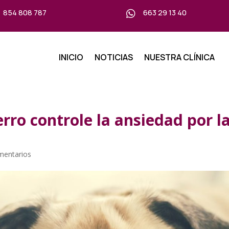
854 808 787
663 29 13 40

INICIO
NOTICIAS
NUESTRA CLÍNICA
rro controle la ansiedad por l
mentarios