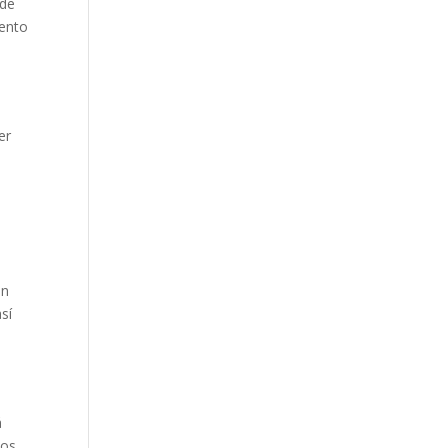
 de
mento
er
an
sí
á
vos