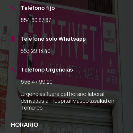
Teléfono fijo

854 80 87 87
Teléfono solo Whatsapp

663 29 13 40
Teléfono Urgencias

656 47 99 20
Urgencias fuera del horario laboral
derivadas al Hospital Mascotasalud en
Tomares
HORARIO