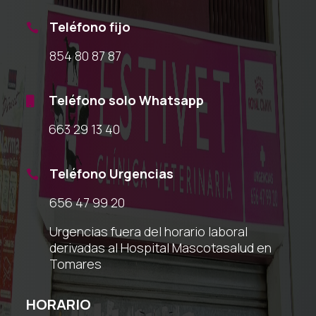
Teléfono fijo

854 80 87 87
Teléfono solo Whatsapp

663 29 13 40
Teléfono Urgencias

656 47 99 20
Urgencias fuera del horario laboral
derivadas al Hospital Mascotasalud en
Tomares
HORARIO