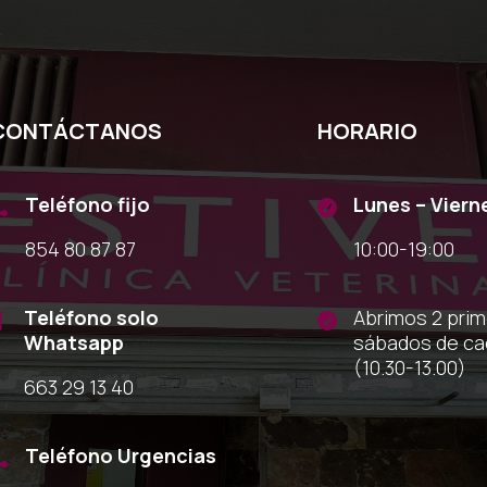
CONTÁCTANOS
HORARIO
Teléfono fijo
Lunes – Viern


854 80 87 87
10:00-19:00
Teléfono solo
Abrimos 2 pri


Whatsapp
sábados de c
(10.30-13.00)
663 29 13 40
Teléfono Urgencias
