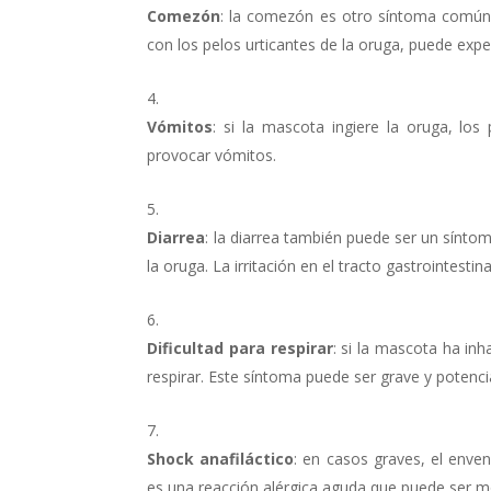
Comezón
: la comezón es otro síntoma común 
con los pelos urticantes de la oruga, puede ex
Vómitos
: si la mascota ingiere la oruga, los 
provocar vómitos.
Diarrea
: la diarrea también puede ser un sínt
la oruga. La irritación en el tracto gastrointest
Dificultad
para respirar
: si la mascota ha inh
respirar. Este síntoma puede ser grave y potenc
Shock anafiláctico
: en casos graves, el enve
es una reacción alérgica aguda que puede ser mo