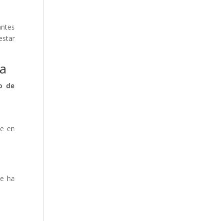
antes
estar
ta
o de
te en
se ha