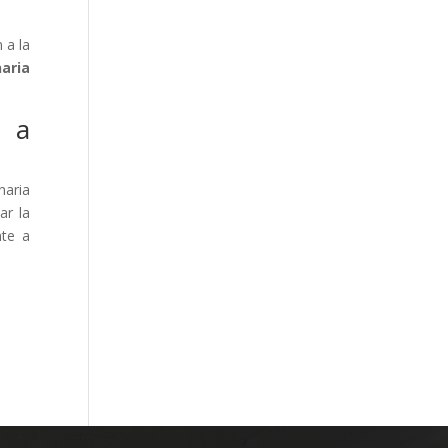
 a la
aria
e a
naria
ar la
nte a