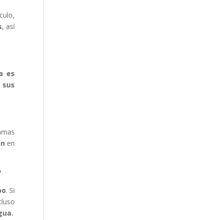
culo,
s
, así
a es
y sus
ramas
an
en
?
po
. Si
cluso
gua.