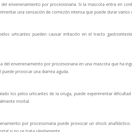
del envenenamiento por procesionaria. Si la mascota entra en con
perimentar una sensación de comezón intensa que puede durar varios d
pelos urticantes pueden causar irritación en el tracto gastrointesti
oma del envenenamiento por procesionaria en una mascota que ha ing
inal puede provocar una diarrea aguda.
alado los pelos urticantes de la oruga, puede experimentar dificultad
ialmente mortal.
nenamiento por procesionaria puede provocar un shock anafiláctico.
rtal si no se trata rápidamente.