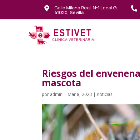
Calle Milano Real, Nº1 Local G,


41020, Sevilla
Riesgos del envenena
mascota
por
admin
|
Mar 8, 2023
|
noticias