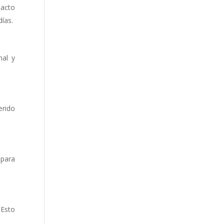
tacto
ías.
nal y
erido
 para
 Esto