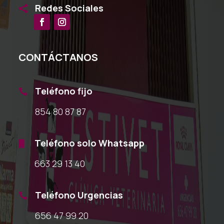
Redes Sociales

CONTÁCTANOS
Teléfono fijo

854 80 87 87
Teléfono solo Whatsapp

663 29 13 40
Teléfono Urgencias

656 47 99 20