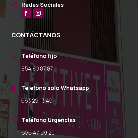
Redes Sociales

CONTÁCTANOS
Teléfono fijo

854 80 87 87
Teléfono solo Whatsapp

663 29 13 40
Teléfono Urgencias

656 47 99 20